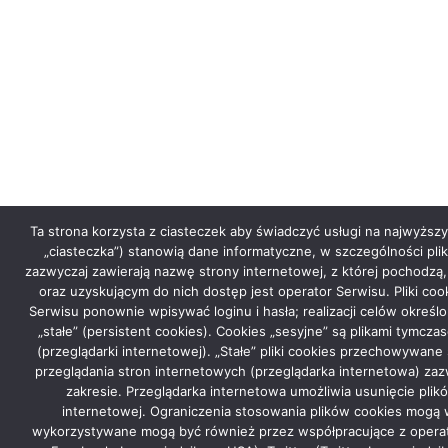
Ta strona korzysta z ciasteczek aby świadczyć usługi na najwyższym
„ciasteczka”) stanowią dane informatyczne, w szczególności p
zazwyczaj zawierają nazwę strony internetowej, z której pochodz
oraz uzyskującym do nich dostęp jest operator Serwisu. Pliki co
Serwisu ponownie wpisywać loginu i hasła; realizacji celów okreś
„stałe” (persistent cookies). Cookies „sesyjne” są plikami ty
(przeglądarki internetowej). „Stałe” pliki cookies przechowywa
przeglądania stron internetowych (przeglądarka internetowa) 
zakresie. Przeglądarka internetowa umożliwia usunięcie pli
internetowej. Ograniczenia stosowania plików cookies mogą
wykorzystywane mogą być również przez współpracujące z operator