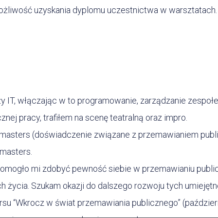
 możliwość uzyskania dyplomu uczestnictwa w warsztatach
y IT, włączając w to programowanie, zarządzanie zespo
ej pracy, trafiłem na scenę teatralną oraz impro.
oastmasters (doświadczenie związane z przemawianiem pu
tmasters.
mogło mi zdobyć pewność siebie w przemawianiu publiczn
 życia. Szukam okazji do dalszego rozwoju tych umiejętn
su “Wkrocz w świat przemawiania publicznego” (październi