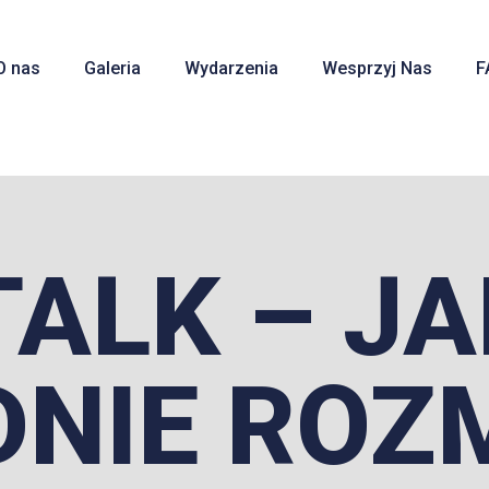
O nas
Galeria
Wydarzenia
Wesprzyj Nas
F
TALK – JA
NIE ROZ